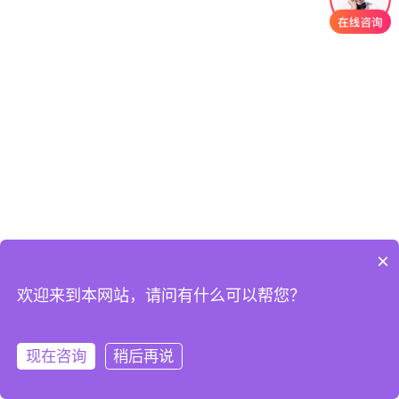
×
欢迎来到本网站，请问有什么可以帮您？
Copyright © 2021 深圳市德上企业咨询有限公司All Rights Reserved.
https://affim.baidu.com/unique_51019870/chat?
siteId=20602333&userId=51019870&siteToken=75e8bcb9e3bc39a9d97289ee
现在咨询
稍后再说
首页
联系
手机
顶部